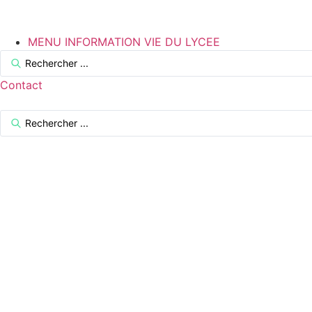
Aller
au
contenu
MENU INFORMATION VIE DU LYCEE
Search
...
Contact
Search
...