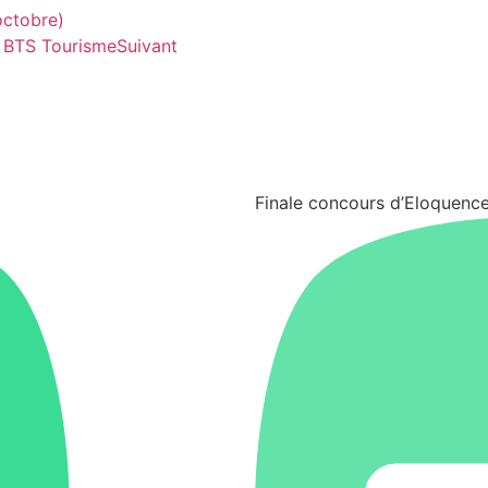
octobre)
e BTS Tourisme
Suivant
Finale concours d’Eloquenc