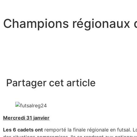
Champions régionaux
Partager cet article
Mercredi 31 janvier
Les 6 cadets ont
remporté la finale régionale en futsal. 
des situations compromises. Ils se rendront aux nationau