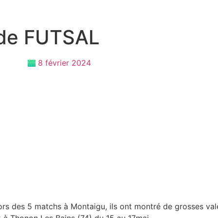
 de FUTSAL
8 février 2024
Lors des 5 matchs à Montaigu, ils ont montré de grosses va
x à Thonon Les Bains (74) du 15 au 17mai.